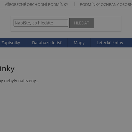
VŠEOBECNÉ OBCHODNÍ PODMÍNKY
PODMÍNKY OCHRANY OSOBN
HLEDAT
Zápisníky
Databáze letišť
Mapy
Letecké knihy
inky
 nebyly nalezeny...