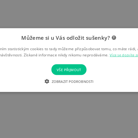
Můžeme si u Vás odložit sušenky? 🍪
ím statistickým cookies to tady můžeme přizpůsobovat tomu, co máte rádi, 
návštěvnosti. Získané informace nikdy nikomu neprodáváme.
Více se dozvíte z
VŠE PŘIJMOUT
ZOBRAZIT PODROBNOSTI