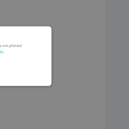
a mít přehled
de.