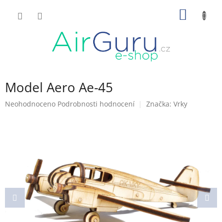
Přejít
NÁKUP
na
obsah
KOŠÍK
Model Aero Ae-45
Průměrné
Neohodnoceno
Podrobnosti hodnocení
Značka:
Vrky
hodnocení
produktu
je
0,0
z
5
hvězdiček.