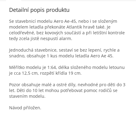
Detailní popis produktu
Se stavebnicí modelu Aero Ae-45, nebo i se složeným
modelem letadla překonáte Atlantik hravě také. Je
celodřevěné, bez kovových součástí a při letištní kontrole
tedy zcela jistě nespustí alarm.
Jednoduchá stavebnice, sestaví se bez lepení, rychle a
snadno, obsahuje 1 kus modelu letadla Aero Ae 45.
Měřítko modelu je 1:64, délka složeného modelu letounu
je cca 12,5 cm, rozpětí křídla 19 cm.
Pozor obsahuje malé a ostré díly, nevhodné pro děti do 3
let. Děti do 10 let mohou potřebovat pomoc rodičů se
stavením modelu.
Návod přiložen.
Z