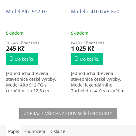
Model Alto 912 TG
Model L-410 UVP-E20
Skladem
Skladem
202,48 Kč bez DPH
847,11 Kč bez DPH
245 Kč
1 025 Kč
Do košíku
Do košíku
Jednoduchá dřevěná
Jednoduchá dřevěná
stavebnice české výroby.
stavebnice české výroby.
Model Alto 912 TG s
Model legendárního
rozpětím cca 12,5 cm
Turboletu L410 s rozpětím
(měřítko 1:64).
cca 31 cm (měřítko 1:64).
ZOBRAZIT VŠECHNY SOUVISEJÍCÍ PRODUKTY
Popis
Hodnocení
Diskuze